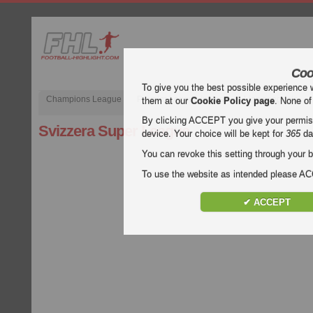
Coo
To give you the best possible experience 
Champions League
Premier League inglese
Liga spagnola
them at our
Cookie Policy page
. None of
By clicking ACCEPT you give your permissi
Svizzera Super League
device. Your choice will be kept for
365
da
You can revoke this setting through your b
To use the website as intended please 
✔ ACCEPT