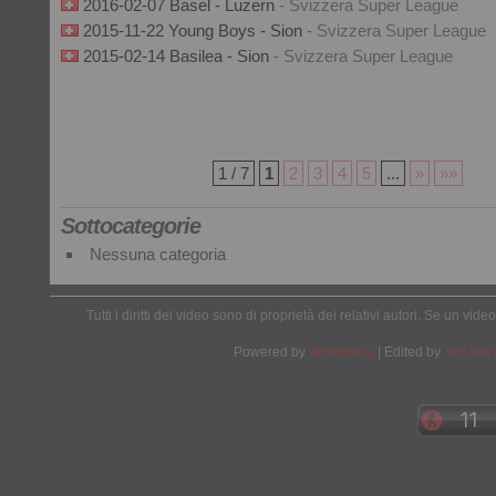
2016-02-07 Basel - Luzern
- Svizzera Super League
2015-11-22 Young Boys - Sion
- Svizzera Super League
2015-02-14 Basilea - Sion
- Svizzera Super League
1 / 7
1
2
3
4
5
...
»
»»
Sottocategorie
Nessuna categoria
Tutti i diritti dei video sono di proprietà dei relativi autori. Se un v
Powered by
Wordpress
| Edited by
Yes We