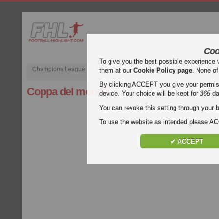
Coo
To give you the best possible experience 
Champions League
Premier League inglese
Liga spagnola
them at our
Cookie Policy page
. None of
By clicking ACCEPT you give your permissi
Coppa del mondo
device. Your choice will be kept for
365
da
You can revoke this setting through your b
To use the website as intended please 
✔ ACCEPT