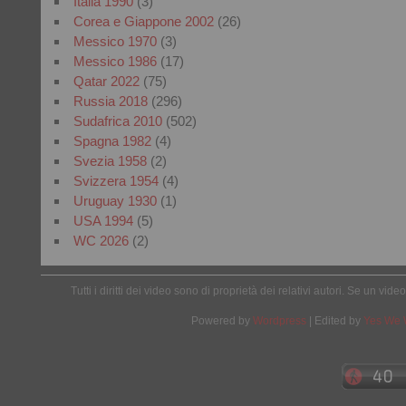
Italia 1990
(3)
Corea e Giappone 2002
(26)
Messico 1970
(3)
Messico 1986
(17)
Qatar 2022
(75)
Russia 2018
(296)
Sudafrica 2010
(502)
Spagna 1982
(4)
Svezia 1958
(2)
Svizzera 1954
(4)
Uruguay 1930
(1)
USA 1994
(5)
WC 2026
(2)
Tutti i diritti dei video sono di proprietà dei relativi autori. Se un v
Powered by
Wordpress
| Edited by
Yes We