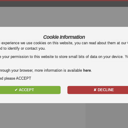
Cookie Information
gue inglese
Liga spagnola
Serie A
Bundesliga
Ligue 1
Uefa Euro
e experience we use cookies on this website, you can read about them at our
ed to identify or contact you.
our permission to this website to store small bits of data on your device. Yo
hrough your browser, more information is available
here
.
nded please ACCEPT
✔ ACCEPT
✘ DECLINE