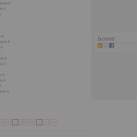
Serie A
ie A
A
e A
Iscriviti
Serie A
 A
A
rie A
ie A
e A
ie A
A
erie A
4
5
...
20
40
...
»
»»