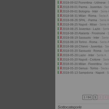
2018-09-02 Fiorentina - Udinese
- 
2018-09-01 Parma - Juventus
- Ser
2018-09-01 Bologna - Inter
- Serie 
2018-08-31 Milan - Roma
- Serie A
2018-08-26 SPAL - Parma
- Serie A
2018-08-25 Napoli - Milan
- Serie A
2018-08-25 Juventus - Lazio
- Seri
2018-08-20 Atalanta - Frosinone
- 
2018-08-19 Sassuolo - Inter
- Serie
2018-08-19 Torino - Roma
- Serie 
2018-08-18 Chievo - Juventus
- Se
2018-05-20 Sassuolo - Roma
- Ser
2018-05-20 Lazio - Inter
- Serie A
2018-05-20 Napoli - Crotone
- Seri
2018-05-20 Milan - Fiorentina
- Ser
2018-05-20 Genoa - Torino
- Serie 
2018-05-13 Sampdoria - Napoli
- S
1 / 84
1
2
3
Sottocategorie