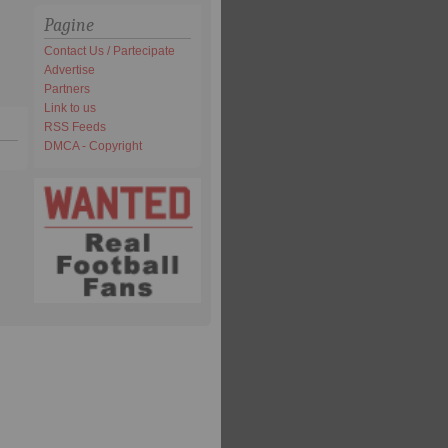
Pagine
Contact Us / Partecipate
Advertise
Partners
Link to us
RSS Feeds
DMCA - Copyright