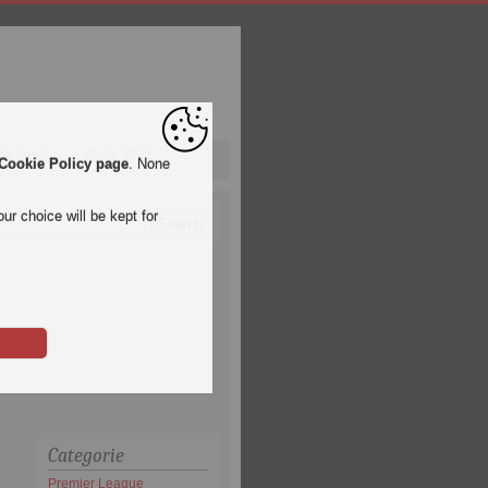
pa League
Qatar 2022
Cookie Policy page
. None
ur choice will be kept for
Categorie
Premier League