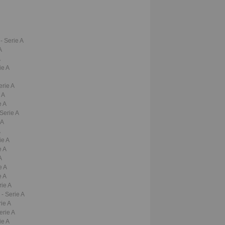
a
- Serie A
A
A
ie A
erie A
 A
e A
 Serie A
 A
A
ie A
e A
A
e A
e A
rie A
a
- Serie A
rie A
erie A
ie A