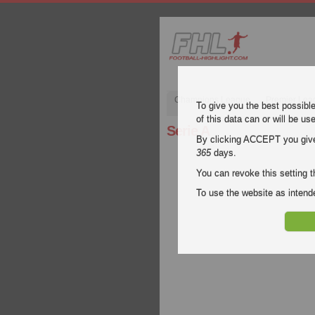
Champions League
Premier Lea
To give you the best possibl
of this data can or will be us
Serie A
By clicking ACCEPT you give y
365
days.
You can revoke this setting t
To use the website as inte