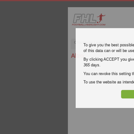
Champions League
Premier Lea
To give you the best possibl
of this data can or will be us
Altro
By clicking ACCEPT you give y
365
days.
You can revoke this setting t
To use the website as inte