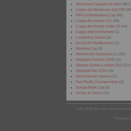
Amichevoli (squadre di club)
(987)
Coppa del Mondo per club FIFA
(6
FIFA Confederations Cup
(46)
Coppa del mondo U17
(56)
Coppa del mondo Under 20
(44)
Coppa Intercontinentale
(1)
Lusophony Games
(2)
Giochi del Mediterraneo
(1)
Merdeka Cup
(6)
Amichevole (Nazionali)
(1.120)
Olimpiadi Pechino 2008
(12)
Olympic Games London 2012
(21)
Olimpiadi Rio 2016
(14)
Pan American Games
(11)
Pan-Pacific Championship
(3)
Suruga Bank Cup
(3)
Torneo di Tolone
(31)
Tutti i diritti dei video sono di pr
Powered 