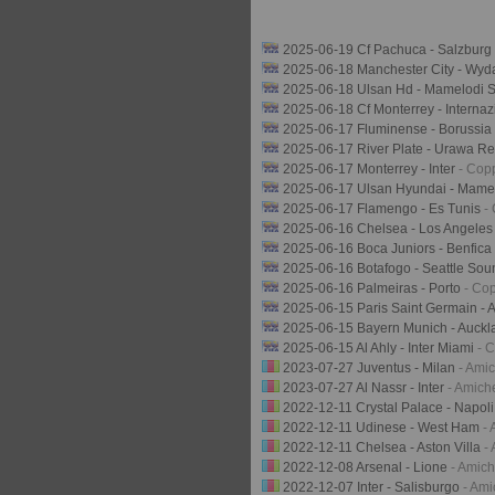
2025-06-19 Cf Pachuca - Salzburg
2025-06-18 Manchester City - Wyd
2025-06-18 Ulsan Hd - Mamelodi
2025-06-18 Cf Monterrey - Interna
2025-06-17 Fluminense - Borussi
2025-06-17 River Plate - Urawa 
2025-06-17 Monterrey - Inter
- Cop
2025-06-17 Ulsan Hyundai - Mam
2025-06-17 Flamengo - Es Tunis
-
2025-06-16 Chelsea - Los Angeles
2025-06-16 Boca Juniors - Benfica
2025-06-16 Botafogo - Seattle So
2025-06-16 Palmeiras - Porto
- Co
2025-06-15 Paris Saint Germain - A
2025-06-15 Bayern Munich - Auckl
2025-06-15 Al Ahly - Inter Miami
- 
2023-07-27 Juventus - Milan
- Amic
2023-07-27 Al Nassr - Inter
- Amiche
2022-12-11 Crystal Palace - Napol
2022-12-11 Udinese - West Ham
- 
2022-12-11 Chelsea - Aston Villa
-
2022-12-08 Arsenal - Lione
- Amich
2022-12-07 Inter - Salisburgo
- Ami