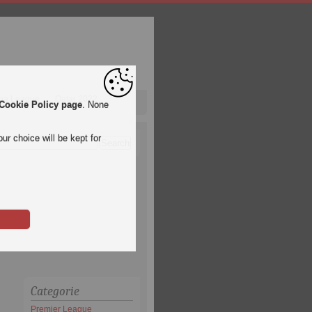
pa League
Qatar 2022
Cookie Policy page
. None
ur choice will be kept for
Categorie
Premier League