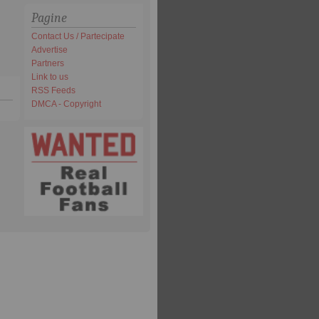
Pagine
Contact Us / Partecipate
Advertise
Partners
Link to us
RSS Feeds
DMCA - Copyright