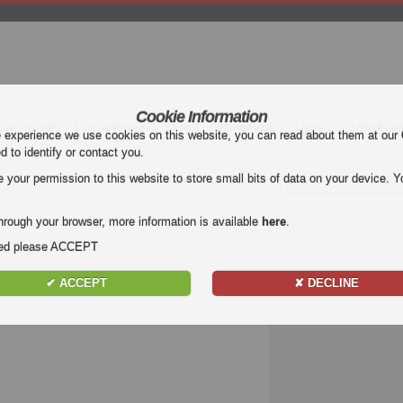
Cookie Information
gue inglese
Liga spagnola
Serie A
Bundesliga
Ligue 1
Uefa Euro
e experience we use cookies on this website, you can read about them at our
ed to identify or contact you.
our permission to this website to store small bits of data on your device. Yo
hrough your browser, more information is available
here
.
nded please ACCEPT
✔ ACCEPT
✘ DECLINE