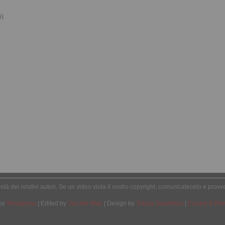
6)
oprietà dei relativi autori. Se un video viola il vostro copyright, comunicatecelo e pro
by
Wordpress
| Edited by
Yes We Web
| Design by
Tobias Sandelius
|
Cookie & Priv