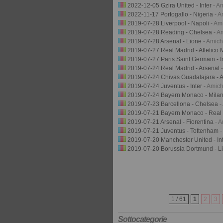
2022-12-05 Gzira United - Inter
- A
2022-11-17 Portogallo - Nigeria
- A
2019-07-28 Liverpool - Napoli
- Am
2019-07-28 Reading - Chelsea
- A
2019-07-28 Arsenal - Lione
- Amich
2019-07-27 Real Madrid - Atletico
2019-07-27 Paris Saint Germain - I
2019-07-24 Real Madrid - Arsenal
2019-07-24 Chivas Guadalajara - A
2019-07-24 Juventus - Inter
- Amich
2019-07-24 Bayern Monaco - Mila
2019-07-23 Barcellona - Chelsea
-
2019-07-21 Bayern Monaco - Real
2019-07-21 Arsenal - Fiorentina
- 
2019-07-21 Juventus - Tottenham
-
2019-07-20 Manchester United - In
2019-07-20 Borussia Dortmund - L
1 / 61
1
2
3
Sottocategorie