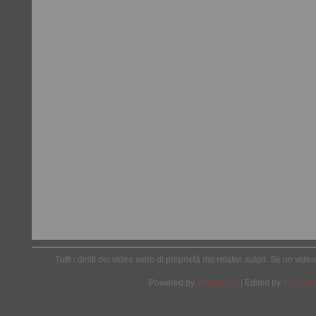
Tutti i diritti dei video sono di proprietà dei relativi autori. Se un v
Powered by
Wordpress
| Edited by
Yes We