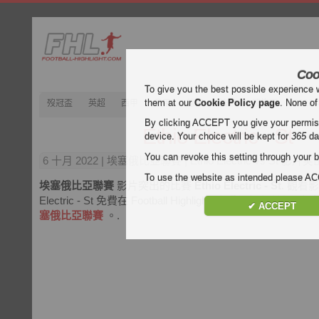
Coo
To give you the best possible experience 
them at our
Cookie Policy page
. None of
歿冠盃
英超
西甲
意甲
德甲
法甲
歿忔盃
202
By clicking ACCEPT you give your permissi
Ethio Electric - St
device. Your choice will be kept for
365
da
You can revoke this setting through your b
6 十月 2022
| 埃塞俄比亞聯賽 | Ethio Electric vs St 影片突
To use the website as intended please 
埃塞俄比亞聯賽
影片突出的比賽
Ethio Electric - St
. 觀看影
Electric - St 免費在 Football Highlight. 享受視頻和
✔ ACCEPT
塞俄比亞聯賽
。.