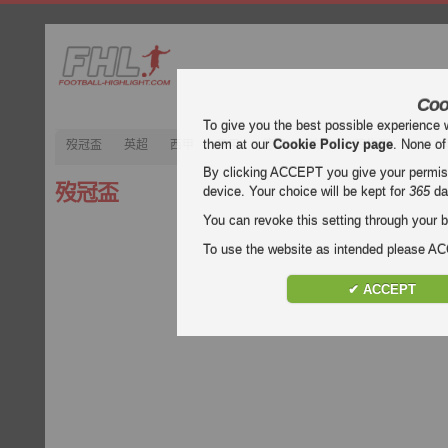
Coo
To give you the best possible experience 
them at our
Cookie Policy page
. None of
歿冠盃
英超
西甲
意甲
德甲
法甲
歿忔盃
202
By clicking ACCEPT you give your permissi
歿冠盃
device. Your choice will be kept for
365
da
You can revoke this setting through your b
To use the website as intended please 
✔ ACCEPT