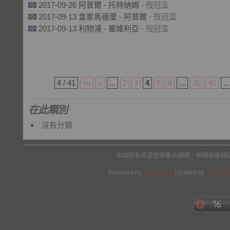
2017-09-26 阿普爾 - 托特纳姆
- 歿冠盃
2017-09-13 皇家馬德里 - 阿普爾
- 歿冠盃
2017-09-13 利物浦 - 塞維利亞
- 歿冠盃
4 / 41
««
«
...
2
3
4
5
6
...
20
40
...
在此類別
沒有分類
本站所有資源皆搜集自網絡，相關版權歸
Powered by
Wordpress
| Edited by
Yes We