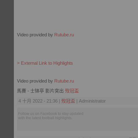
Video provided by
Rutube.ru
> External Link to Highlights
Video provided by
Rutube.ru
馬賽 - 士钵亭 影片突出
歿冠盃
4 十月 2022 - 21:36 |
歿冠盃
| Administrator
Follow us on Facebook to stay updated
with the latest football highlights.