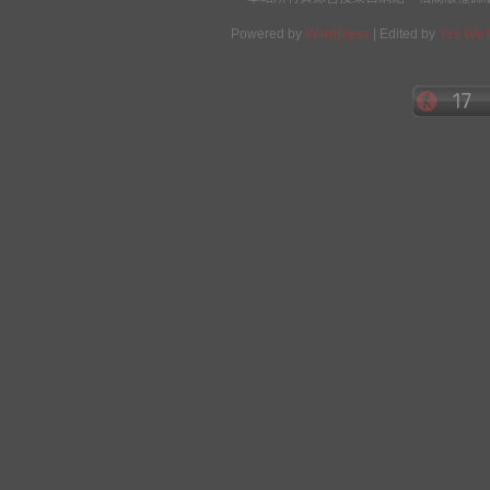
Powered by
Wordpress
| Edited by
Yes We