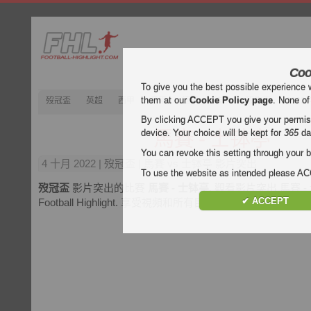
Coo
To give you the best possible experience 
them at our
Cookie Policy page
. None of
歿冠盃
英超
西甲
意甲
德甲
法甲
歿忔盃
202
By clicking ACCEPT you give your permissi
馬賽 - 士钵亭
device. Your choice will be kept for
365
da
You can revoke this setting through your b
4 十月 2022
| 歿冠盃 | 馬賽 vs 士钵亭 影片突出
To use the website as intended please 
歿冠盃
影片突出的比賽
馬賽 - 士钵亭
. 觀看影片突出 馬賽 
✔ ACCEPT
Football Highlight. 享受視頻和所有目標的每場比賽的
歿冠盃