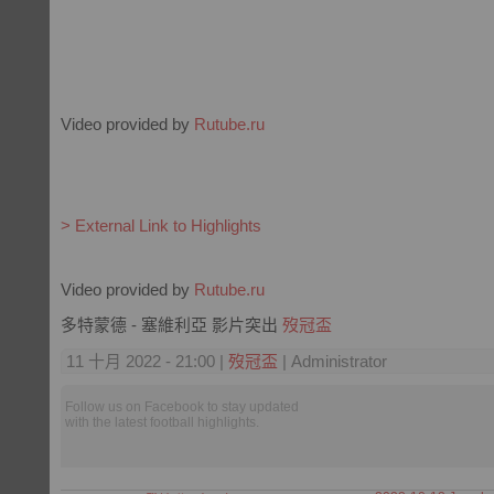
Video provided by
Rutube.ru
> External Link to Highlights
Video provided by
Rutube.ru
多特蒙德 - 塞維利亞 影片突出
歿冠盃
11 十月 2022 - 21:00 |
歿冠盃
| Administrator
Follow us on Facebook to stay updated
with the latest football highlights.