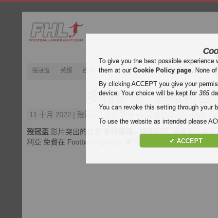
Coo
To give you the best possible experience 
them at our
Cookie Policy page
. None of
歿冠盃
英超
西甲
意甲
德甲
法甲
歿忔盃
202
By clicking ACCEPT you give your permissi
多特蒙德 - 塞維利亞
device. Your choice will be kept for
365
da
You can revoke this setting through your b
11 十月 2022
| 歿冠盃 | 多特蒙德 vs 塞維利亞 影片突出
To use the website as intended please 
歿冠盃
影片突出的比賽
多特蒙德 - 塞維利亞
. 觀看影片突出
✔ ACCEPT
利亞 免費在 Football Highlight. 享受視頻和所有目標的每