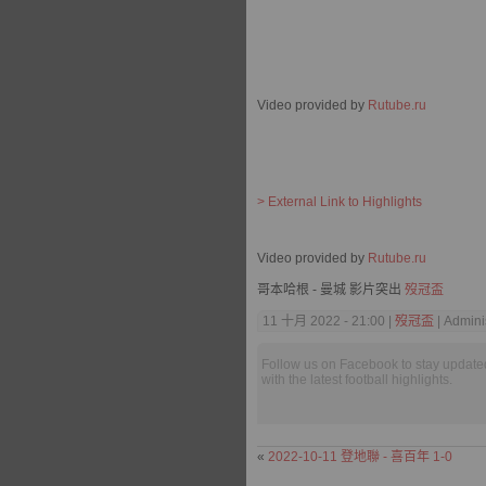
Video provided by
Rutube.ru
> External Link to Highlights
Video provided by
Rutube.ru
哥本哈根 - 曼城 影片突出
歿冠盃
11 十月 2022 - 21:00 |
歿冠盃
| Admini
Follow us on Facebook to stay update
with the latest football highlights.
«
2022-10-11 登地聯 - 喜百年 1-0