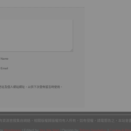
r Name
 Email
地址及個人網站網址，以供下次發佈留言時使用。
有資源皆搜集自網絡，相關版權歸版權持有人所有，如有侵權，請電郵告之，本站會
by
Wordpress
| Edited by
Yes We Web
| Design by
Tobias Sandelius
|
Cookie & Priv