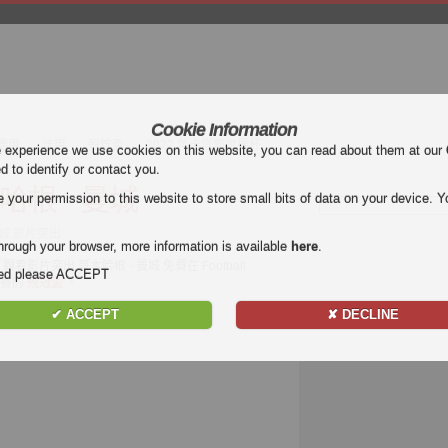
Cookie Information
德甲
法甲
歿忔盃
2022 年卡塔爾世界杯
e experience we use cookies on this website, you can read about them at our
ed to identify or contact you.
哈根 - 曼城
our permission to this website to store small bits of data on your device. Yo
 曼城 影片突出
hrough your browser, more information is available
here
.
. 觀看影片突出 哥本哈根 - 曼城 免費在 Football
nded please ACCEPT
比賽的
歿冠盃
。.
✔ ACCEPT
✘ DECLINE