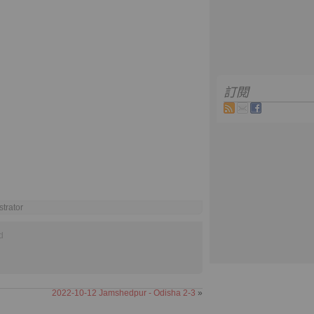
訂閱
strator
d
2022-10-12 Jamshedpur - Odisha 2-3
»