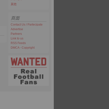
其他
頁面
Contact Us / Partecipate
Advertise
Partners
Link to us
RSS Feeds
DMCA - Copyright