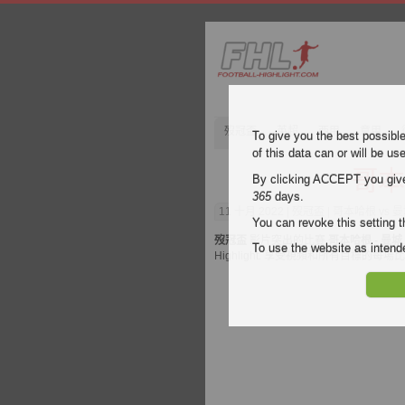
歿冠盃
英超
西甲
意甲
To give you the best possibl
of this data can or will be us
哥本
By clicking ACCEPT you give y
365
days.
11 十月 2022
| 歿冠盃 | 哥本哈根 vs
You can revoke this setting t
歿冠盃
影片突出的比賽
哥本哈根 - 曼城
To use the website as inte
Highlight. 享受視頻和所有目標的每場