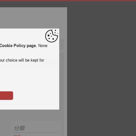
Cookie Policy page
. None
ur choice will be kept for
分類