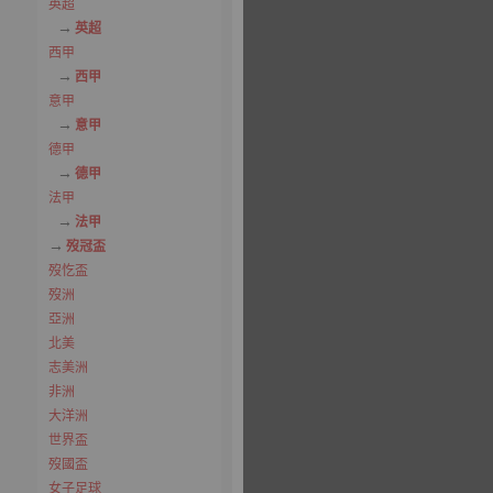
英超
英超
西甲
西甲
意甲
意甲
德甲
德甲
法甲
法甲
歿冠盃
歿忔盃
歿洲
亞洲
北美
志美洲
非洲
大洋洲
世界盃
歿國盃
女子足球