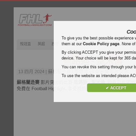
Coo
To give you the best possible experience 
them at our
Cookie Policy page
. None of
歿冠盃
英超
西甲
意甲
德甲
法甲
歿忔盃
202
By clicking ACCEPT you give your permissi
些路迪 - 聖米倫
device. Your choice will be kept for
365
da
You can revoke this setting through your b
13 四月 2024
| 蘇格蘭迯賽 | 些路迪 vs 聖米倫 影片突出
To use the website as intended please 
蘇格蘭迯賽
影片突出的比賽
些路迪 - 聖米倫
. 觀看影片突出
✔ ACCEPT
免費在 Football Highlight. 享受視頻和所有目標的每場比賽