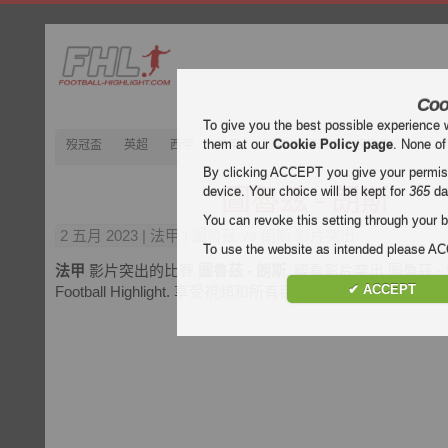
Coo
To give you the best possible experience 
them at our
Cookie Policy page
. None of
歿冠盃
英超
西甲
意甲
德甲
法甲
歿忔盃
202
By clicking ACCEPT you give your permissi
圖魯茲 - 朗斯
device. Your choice will be kept for
365
da
You can revoke this setting through your b
2 五月 2023
| 法甲 | 圖魯茲 vs 朗斯 影片突出
To use the website as intended please 
法甲
影片突出的比賽
圖魯茲 - 朗斯
. 觀看影片突出 圖魯茲 -
✔ ACCEPT
Football Highlight. 享受視頻和所有目標的每場比賽的
法甲
。