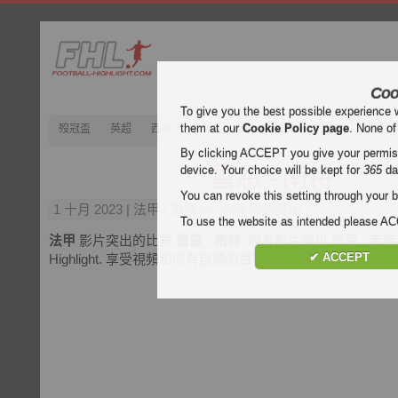
Coo
To give you the best possible experience 
them at our
Cookie Policy page
. None of
歿冠盃
英超
西甲
意甲
德甲
法甲
歿忔盃
202
By clicking ACCEPT you give your permissi
雷恩 - 南特
device. Your choice will be kept for
365
da
You can revoke this setting through your b
1 十月 2023
| 法甲 | 雷恩 vs 南特 影片突出
To use the website as intended please 
法甲
影片突出的比賽
雷恩 - 南特
. 觀看影片突出 雷恩 - 南特 免
✔ ACCEPT
Highlight. 享受視頻和所有目標的每場比賽的
法甲
。.