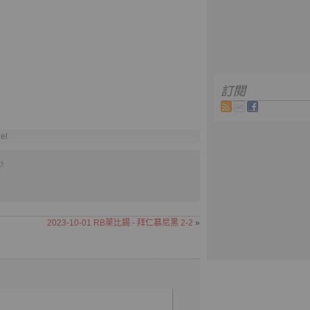
訂閱
el
d
2023-10-01 RB萊比錫 - 拜仁慕尼黑 2-2
»