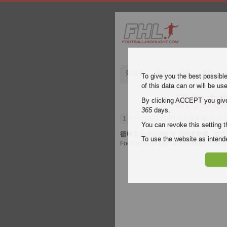
歿冠盃
英超
西甲
意甲
To give you the best possibl
of this data can or will be us
沃尔夫斯
By clicking ACCEPT you give y
365
days.
1 十月 2023
| 德甲 | 沃尔夫斯堡 vs 
You can revoke this setting t
德甲
影片突出的比賽
沃尔夫斯堡 - 法
To use the website as inte
Football Highlight. 享受視頻和