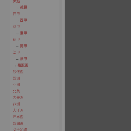
英超
英超
西甲
西甲
意甲
意甲
德甲
德甲
法甲
法甲
歿冠盃
歿忔盃
歿洲
亞洲
北美
志美洲
非洲
大洋洲
世界盃
歿國盃
女子足球