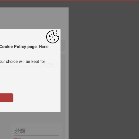
Cookie Policy page
. None
ur choice will be kept for
分類