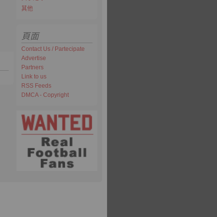
其他
頁面
Contact Us / Partecipate
Advertise
Partners
Link to us
RSS Feeds
DMCA - Copyright