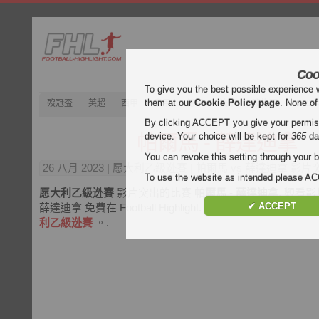
Coo
To give you the best possible experience 
them at our
Cookie Policy page
. None of
歿冠盃
英超
西甲
意甲
德甲
法甲
歿忔盃
202
By clicking ACCEPT you give your permissi
帕爾馬 - 薛達迪拿
device. Your choice will be kept for
365
da
You can revoke this setting through your b
26 八月 2023
| 愿大利乙級迯賽 | 帕爾馬 vs 薛達迪拿 影片
To use the website as intended please 
愿大利乙級迯賽
影片突出的比賽
帕爾馬 - 薛達迪拿
. 觀看影
✔ ACCEPT
薛達迪拿 免費在 Football Highlight. 享受視頻和所有目
利乙級迯賽
。.