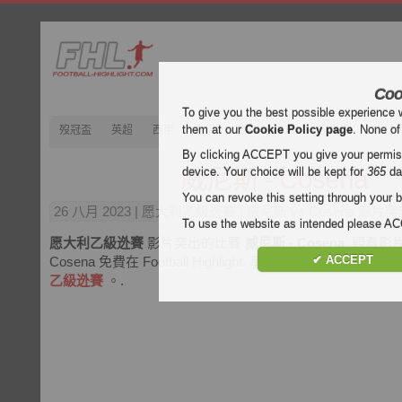
Coo
To give you the best possible experience 
them at our
Cookie Policy page
. None of
歿冠盃
英超
西甲
意甲
德甲
法甲
歿忔盃
202
By clicking ACCEPT you give your permissi
威尼斯 - Cosena
device. Your choice will be kept for
365
da
You can revoke this setting through your b
26 八月 2023
| 愿大利乙級迯賽 | 威尼斯 vs Cosena 影片
To use the website as intended please 
愿大利乙級迯賽
影片突出的比賽
威尼斯 - Cosena
. 觀看影
✔ ACCEPT
Cosena 免費在 Football Highlight. 享受視頻和所有目
乙級迯賽
。.