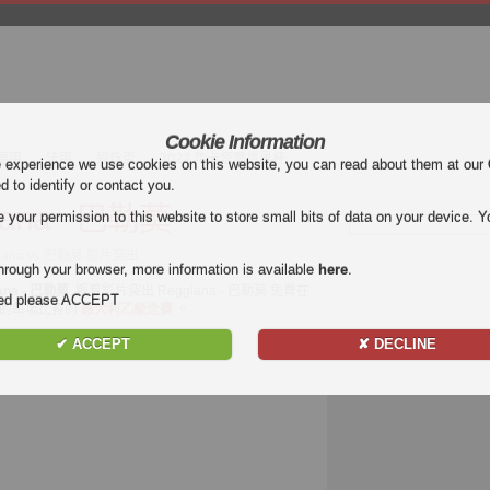
Cookie Information
德甲
法甲
歿忔盃
2022 年卡塔爾世界杯
e experience we use cookies on this website, you can read about them at our
ed to identify or contact you.
iana - 巴勒莫
our permission to this website to store small bits of data on your device. Yo
iana vs 巴勒莫 影片突出
hrough your browser, more information is available
here
.
ana - 巴勒莫
. 觀看影片突出 Reggiana - 巴勒莫 免費在
nded please ACCEPT
所有目標的每場比賽的
愿大利乙級迯賽
。.
✔ ACCEPT
✘ DECLINE