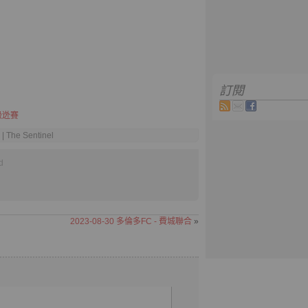
訂閱
級迯賽
| The Sentinel
d
2023-08-30 多倫多FC - 費城聯合
»