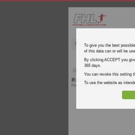
歿冠盃
英超
西甲
意甲
To give you the best possibl
of this data can or will be us
Regg
By clicking ACCEPT you give y
365
days.
29 八月 2023
| 愿大利乙級迯賽 | Regg
You can revoke this setting t
愿大利乙級迯賽
影片突出的比賽
Reggi
To use the website as inte
Football Highlight. 享受視頻和