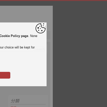
Cookie Policy page
. None
ur choice will be kept for
分類