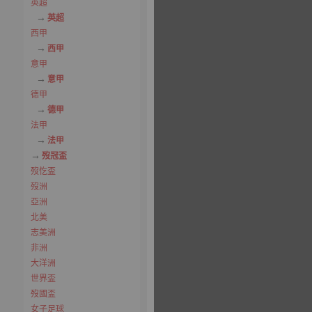
英超
英超
西甲
西甲
意甲
意甲
德甲
德甲
法甲
法甲
歿冠盃
歿忔盃
歿洲
亞洲
北美
志美洲
非洲
大洋洲
世界盃
歿國盃
女子足球