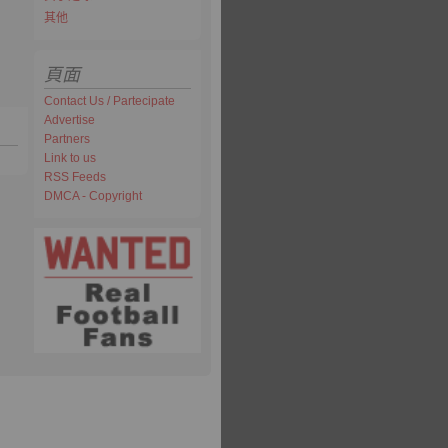
其他
頁面
Contact Us / Partecipate
Advertise
Partners
Link to us
RSS Feeds
DMCA - Copyright