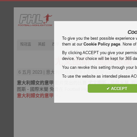
Coo
To give you the best possible experience 
them at our
Cookie Policy page
. None of
歿冠盃
英超
西甲
意甲
德甲
法甲
歿忔盃
202
By clicking ACCEPT you give your permissi
尤文图斯 - 國際米蘭
device. Your choice will be kept for
365
da
You can revoke this setting through your b
6 五月 2023
| 意大利婦女的意甲 | 尤文图斯 vs 國際米蘭 
To use the website as intended please 
意大利婦女的意甲
影片突出的比賽
尤文图斯 - 國際米蘭
. 
✔ ACCEPT
图斯 - 國際米蘭 免費在 Football Highlight. 享受視頻
意大利婦女的意甲
。.