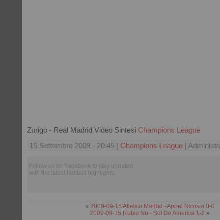
Zurigo - Real Madrid Video Sintesi
Champions League
15 Settembre 2009 - 20:45 |
Champions League
| Administr
Follow us on Facebook to stay updated
with the latest football highlights.
«
2009-09-15 Atletico Madrid - Apoel Nicosia 0-0
2009-09-15 Rubio Nu - Sol De America 1-2
»