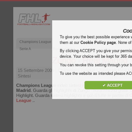
Coo
To give you the best possible experience 
Champions League
Premier League ing
them at our
Cookie Policy page
. None of
Serie A
Bundesliga
Ligue 1
By clicking ACCEPT you give your permissi
device. Your choice will be kept for
365
da
Zurigo - Real Madrid
You can revoke this setting through your b
15 Settembre 2009
| Champions League | Zurigo vs Real M
To use the website as intended please 
Sintesi
Champions League
video sintesi highlights della partita
Zur
✔ ACCEPT
Madrid
. Guarda gli highlights di Zurigo - Real Madrid gratis 
Highlight. Guarda sintesi highlights e gol di tutte le partite di
C
League
..