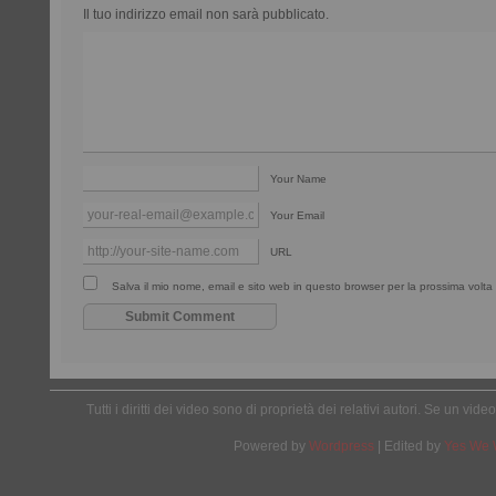
Il tuo indirizzo email non sarà pubblicato.
Your Name
Your Email
URL
Salva il mio nome, email e sito web in questo browser per la prossima vol
Tutti i diritti dei video sono di proprietà dei relativi autori. Se un v
Powered by
Wordpress
| Edited by
Yes We