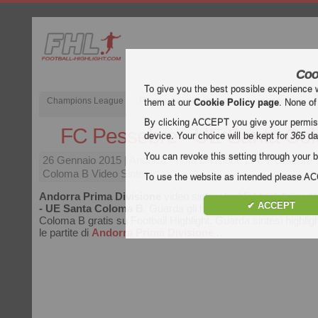
Coo
To give you the best possible experience 
Champions League
Premier League inglese
Liga spagnola
them at our
Cookie Policy page
. None of
By clicking ACCEPT you give your permissi
FC Pessebre - UE Santa Co
device. Your choice will be kept for
365
da
You can revoke this setting through your b
26 Gennaio 2015
| Andorra Prima Divisione | FC Pessebre
Coloma B Video Sintesi
To use the website as intended please 
Andorra Prima Divisione
video sintesi highlights della parti
✔ ACCEPT
- UE Santa Coloma B
. Guarda gli highlights di FC Pessebr
Coloma B gratis su Football Highlight. Guarda sintesi highlight
le partite di
Andorra Prima Divisione
..