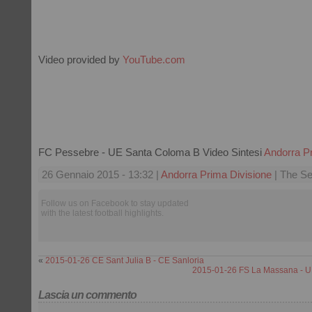
Video provided by
YouTube.com
FC Pessebre - UE Santa Coloma B Video Sintesi
Andorra P
26 Gennaio 2015 - 13:32 |
Andorra Prima Divisione
| The Se
Follow us on Facebook to stay updated
with the latest football highlights.
«
2015-01-26 CE Sant Julia B - CE Sanloria
2015-01-26 FS La Massana - U
Lascia un commento