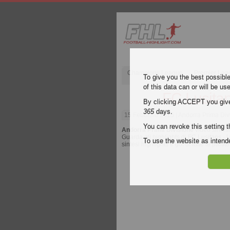
Champions League
Premier Lea
To give you the best possibl
of this data can or will be us
FC Lusitan
By clicking ACCEPT you give y
365
days.
15 Febbraio 2015
| Andorra Prima Div
You can revoke this setting t
Andorra Prima Divisione
video sintesi
Guarda gli highlights di FC Lusitans - 
To use the website as inte
sintesi highlights e gol di tutte le partit