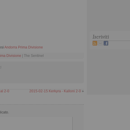
Iscriviti
esi
Andorra Prima Divisione
ima Divisione
| The Sentinel
d
al 2-0
2015-02-15 Kerkyra - Kalloni 2-0
»
licato.