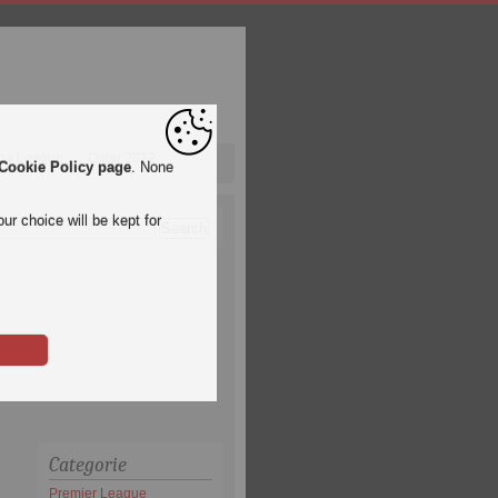
pa League
Qatar 2022
Cookie Policy page
. None
ur choice will be kept for
Categorie
Premier League