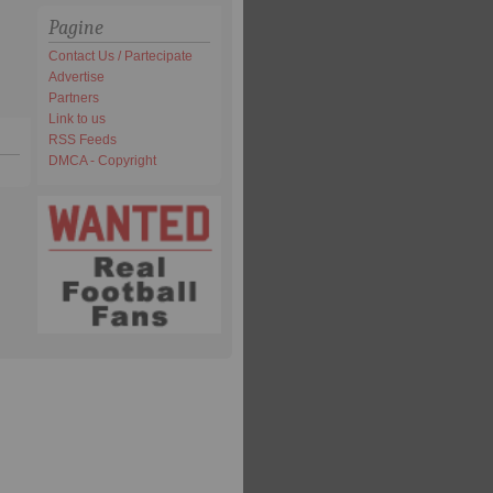
Pagine
Contact Us / Partecipate
Advertise
Partners
Link to us
RSS Feeds
DMCA - Copyright