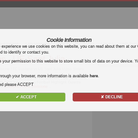
Cookie Information
gue inglese
Liga spagnola
Serie A
Bundesliga
Ligue 1
Uefa Euro
e experience we use cookies on this website, you can read about them at our
ed to identify or contact you.
s - UE Sant Julia
our permission to this website to store small bits of data on your device. Yo
isione | FC Lusitans vs UE Sant Julia Video Sintesi
hrough your browser, more information is available
here
.
 highlights della partita
FC Lusitans - UE Sant Julia
.
UE Sant Julia gratis su Football Highlight. Guarda
nded please ACCEPT
e di
Andorra Prima Divisione
..
✔ ACCEPT
✘ DECLINE