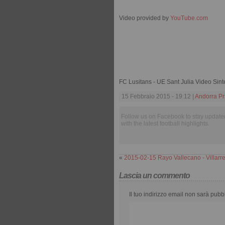
Video provided by
YouTube.com
FC Lusitans - UE Sant Julia Video Sint
15 Febbraio 2015 - 19:12 |
Andorra Pr
Follow us on Facebook to stay update
with the latest football highlights.
«
2015-02-15 Rayo Vallecano - Villarre
Lascia un commento
Il tuo indirizzo email non sarà pubb