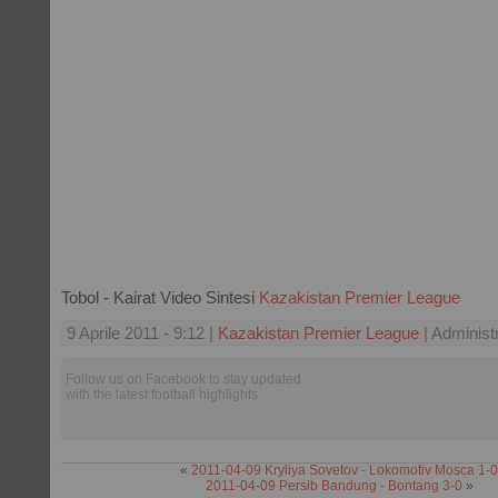
Tobol - Kairat Video Sintesi
Kazakistan Premier League
9 Aprile 2011 - 9:12 |
Kazakistan Premier League
| Administ
Follow us on Facebook to stay updated
with the latest football highlights.
«
2011-04-09 Kryliya Sovetov - Lokomotiv Mosca 1-0
2011-04-09 Persib Bandung - Bontang 3-0
»