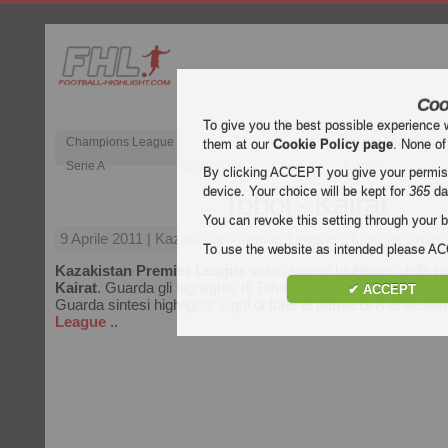
Coo
To give you the best possible experience 
Champions League
Premier League ing
them at our
Cookie Policy page
. None of
Serie A
Bundesliga
Ligue 1
By clicking ACCEPT you give your permissi
device. Your choice will be kept for
365
da
Tobol - Kairat
You can revoke this setting through your b
9 Aprile 2011
| Kazakistan Premier League | Tobol vs Kairat 
To use the website as intended please 
Kazakistan Premier League
video sintesi highlights della pa
Kairat
. Guarda gli highlights di Tobol - Kairat gratis su Footba
✔ ACCEPT
Guarda sintesi highlights e gol di tutte le partite di
Kazakista
League
..