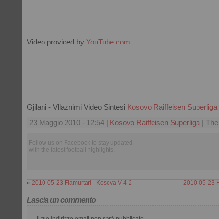
Video provided by
YouTube.com
Gjilani - Vllaznimi Video Sintesi
Kosovo Raiffeisen Superliga
23 Maggio 2010 - 12:54 |
Kosovo Raiffeisen Superliga
| The
Follow us on Facebook to stay updated
with the latest football highlights.
«
2010-05-23 Flamurtari - Kosova V 4-2
2010-05-23 Hy
Lascia un commento
Il tuo indirizzo email non sarà pubblicato.