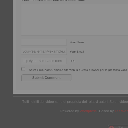
Your Name
Your Email
URL
Salva il mio nome, email e sito web in questo browser per la prossima vol
Tutti i diritti dei video sono di proprietà dei relativi autori. Se un v
Powered by
Wordpress
| Edited by
Yes We