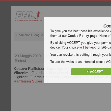
Coo
To give you the best possible experience 
Champions League
Premier League inglese
Liga spagnola
them at our
Cookie Policy page
. None of
By clicking ACCEPT you give your permissi
Gjilani - Vllaznimi
device. Your choice will be kept for
365
da
You can revoke this setting through your b
23 Maggio 2010
| Kosovo Raiffeisen Superliga | Gjilani vs V
Sintesi
To use the website as intended please 
Kosovo Raiffeisen Superliga
video sintesi highlights della 
✔ ACCEPT
Vllaznimi
. Guarda gli highlights di Gjilani - Vllaznimi gratis s
Highlight. Guarda sintesi highlights e gol di tutte le partite di
K
Raiffeisen Superliga
..