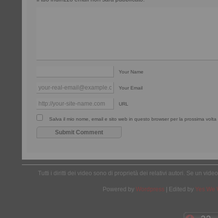
Your Name
Your Email
URL
Salva il mio nome, email e sito web in questo browser per la prossima vol
Tutti i diritti dei video sono di proprietà dei relativi autori. Se un v
Powered by
Wordpress
| Edited by
Yes We