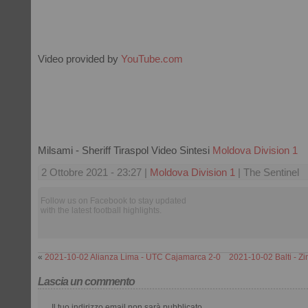
Video provided by
YouTube.com
Milsami - Sheriff Tiraspol Video Sintesi
Moldova Division 1
2 Ottobre 2021 - 23:27 |
Moldova Division 1
| The Sentinel
Follow us on Facebook to stay updated
with the latest football highlights.
«
2021-10-02 Alianza Lima - UTC Cajamarca 2-0
2021-10-02 Balti - Z
Lascia un commento
Il tuo indirizzo email non sarà pubblicato.