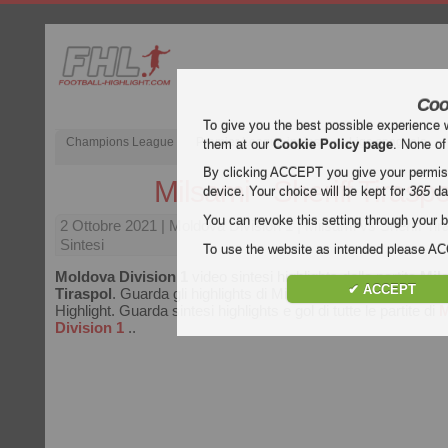
Coo
To give you the best possible experience 
Champions League
Premier League inglese
Liga spagnola
them at our
Cookie Policy page
. None of
By clicking ACCEPT you give your permissi
Milsami - Sheriff Tiraspo
device. Your choice will be kept for
365
da
You can revoke this setting through your b
2 Ottobre 2021
| Moldova Division 1 | Milsami vs Sheriff Tir
Sintesi
To use the website as intended please 
Moldova Division 1
video sintesi highlights della partita
Mils
✔ ACCEPT
Tiraspol
. Guarda gli highlights di Milsami - Sheriff Tiraspol g
Highlight. Guarda sintesi highlights e gol di tutte le partite di
M
Division 1
..