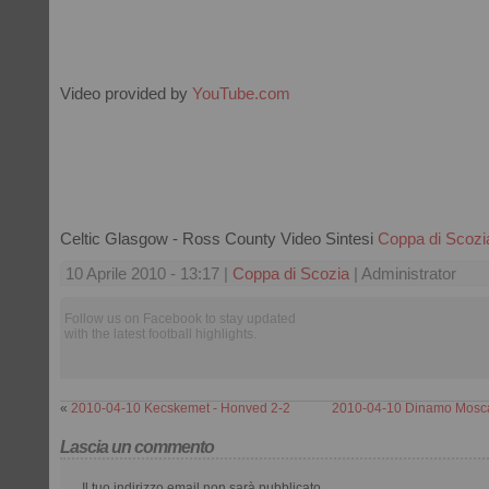
Video provided by
YouTube.com
Celtic Glasgow - Ross County Video Sintesi
Coppa di Scozi
10 Aprile 2010 - 13:17 |
Coppa di Scozia
| Administrator
Follow us on Facebook to stay updated
with the latest football highlights.
«
2010-04-10 Kecskemet - Honved 2-2
2010-04-10 Dinamo Mosca
Lascia un commento
Il tuo indirizzo email non sarà pubblicato.