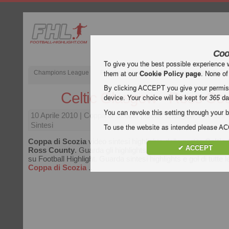
Coo
To give you the best possible experience 
Champions League
Premier League inglese
Liga spagnola
them at our
Cookie Policy page
. None of
By clicking ACCEPT you give your permissi
Celtic Glasgow - Ross Co
device. Your choice will be kept for
365
da
You can revoke this setting through your b
10 Aprile 2010
| Coppa di Scozia | Celtic Glasgow vs Ross
Sintesi
To use the website as intended please 
Coppa di Scozia
video sintesi highlights della partita
Celtic
✔ ACCEPT
Ross County
. Guarda gli highlights di Celtic Glasgow - Ros
su Football Highlight. Guarda sintesi highlights e gol di tutte le
Coppa di Scozia
..