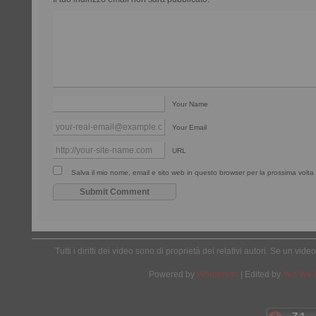
Your Name
Your Email
URL
Salva il mio nome, email e sito web in questo browser per la prossima vol
Tutti i diritti dei video sono di proprietà dei relativi autori. Se un v
Powered by
Wordpress
| Edited by
Yes We