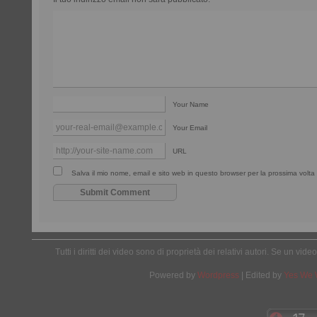
Your Name
Your Email
URL
Salva il mio nome, email e sito web in questo browser per la prossima vol
Tutti i diritti dei video sono di proprietà dei relativi autori. Se un v
Powered by
Wordpress
| Edited by
Yes We