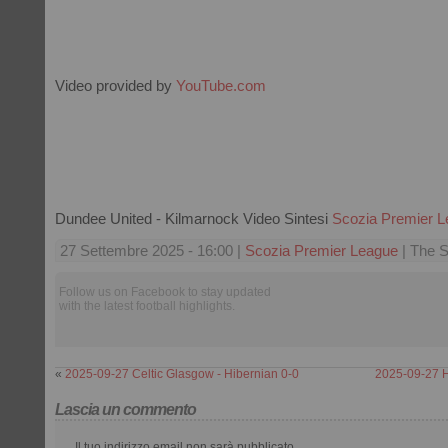
Video provided by
YouTube.com
Dundee United - Kilmarnock Video Sintesi
Scozia Premier 
27 Settembre 2025 - 16:00 |
Scozia Premier League
| The S
Follow us on Facebook to stay updated
with the latest football highlights.
«
2025-09-27 Celtic Glasgow - Hibernian 0-0
2025-09-27 He
Lascia un commento
Il tuo indirizzo email non sarà pubblicato.