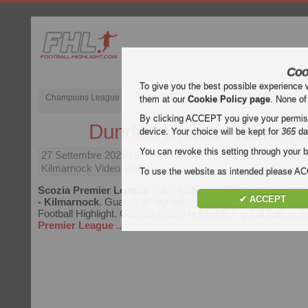
Coo
To give you the best possible experience 
Champions League
Premier League inglese
Liga spagnola
them at our
Cookie Policy page
. None of
By clicking ACCEPT you give your permissi
Dundee United - Kilmarn
device. Your choice will be kept for
365
da
You can revoke this setting through your b
27 Settembre 2025
| Scozia Premier League | Dundee Unit
Kilmarnock Video Sintesi
To use the website as intended please 
Scozia Premier League
video sintesi highlights della partita
✔ ACCEPT
- Kilmarnock
. Guarda gli highlights di Dundee United - Kilm
Football Highlight. Guarda sintesi highlights e gol di tutte le pa
Premier League
..