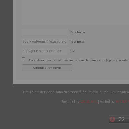
Your Name
Your Email
URL
Salva il mio nome, email e sito web in questo browser per la prossima vol
Tutti i diritti dei video sono di proprietà dei relativi autori. Se un v
Powered by
Wordpress
| Edited by
Yes We