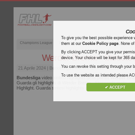
Coo
To give you the best possible experience 
Champions League
Premier League inglese
Liga spagnola
them at our
Cookie Policy page
. None of
By clicking ACCEPT you give your permissi
Werder Brema - Stoccar
device. Your choice will be kept for
365
da
You can revoke this setting through your b
21 Aprile 2024
| Bundesliga | Werder Brema vs Stoccarda V
To use the website as intended please 
Bundesliga
video sintesi highlights della partita
Werder Bre
Guarda gli highlights di Werder Brema - Stoccarda gratis su 
✔ ACCEPT
Highlight. Guarda sintesi highlights e gol di tutte le partite di
B