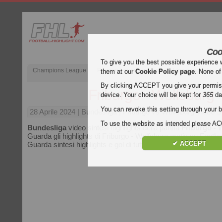
Coo
To give you the best possible experience 
Champions League
Premier League inglese
Liga spagnola
them at our
Cookie Policy page
. None of
By clicking ACCEPT you give your permissi
Friburgo - Wolfsburg
device. Your choice will be kept for
365
da
You can revoke this setting through your b
28 Aprile 2024
| Bundesliga | Friburgo vs Wolfsburg Video S
To use the website as intended please 
Bundesliga
video sintesi highlights della partita
Friburgo - 
Guarda gli highlights di Friburgo - Wolfsburg gratis su Footbal
✔ ACCEPT
Guarda sintesi highlights e gol di tutte le partite di
Bundeslig