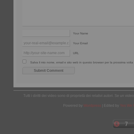
Your Name
Your Email
URL
Salva il mio nome, email e sito web in questo browser per la prossima vol
Tutti i diritti dei video sono di proprietà dei relativi autori. Se un v
Powered by
Wordpress
| Edited by
Yes We