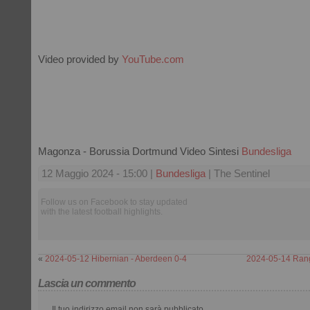
Video provided by
YouTube.com
Magonza - Borussia Dortmund Video Sintesi
Bundesliga
12 Maggio 2024 - 15:00 |
Bundesliga
| The Sentinel
Follow us on Facebook to stay updated
with the latest football highlights.
«
2024-05-12 Hibernian - Aberdeen 0-4
2024-05-14 Rang
Lascia un commento
Il tuo indirizzo email non sarà pubblicato.