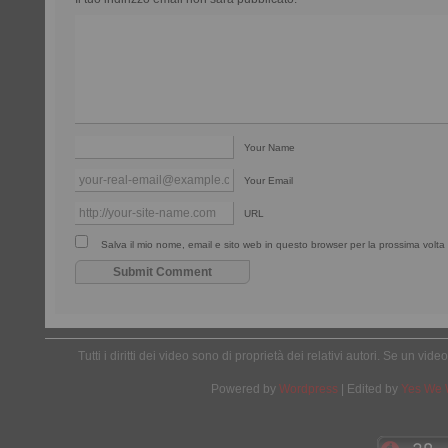
Your Name
Your Email
URL
Salva il mio nome, email e sito web in questo browser per la prossima vol
Tutti i diritti dei video sono di proprietà dei relativi autori. Se un v
Powered by
Wordpress
| Edited by
Yes We