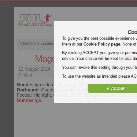
Coo
To give you the best possible experience 
Champions League
Premier League inglese
Liga spagnola
them at our
Cookie Policy page
. None of
By clicking ACCEPT you give your permissi
Magonza - Borussia Dort
device. Your choice will be kept for
365
da
You can revoke this setting through your b
12 Maggio 2024
| Bundesliga | Magonza vs Borussia Dort
Sintesi
To use the website as intended please 
Bundesliga
video sintesi highlights della partita
Magonza - 
✔ ACCEPT
Dortmund
. Guarda gli highlights di Magonza - Borussia Dor
Football Highlight. Guarda sintesi highlights e gol di tutte le pa
Bundesliga
..