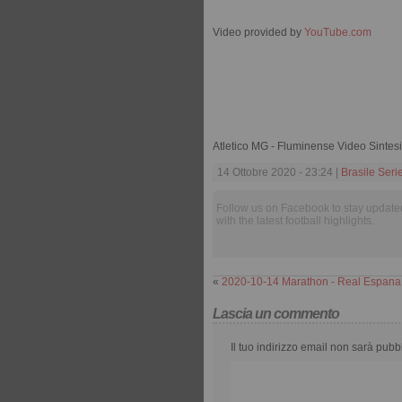
Video provided by
YouTube.com
Atletico MG - Fluminense Video Sintes
14 Ottobre 2020 - 23:24 |
Brasile Seri
Follow us on Facebook to stay update
with the latest football highlights.
«
2020-10-14 Marathon - Real Espana
Lascia un commento
Il tuo indirizzo email non sarà pubb