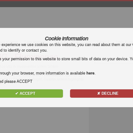
Cookie Information
gue inglese
Liga spagnola
Serie A
Bundesliga
Ligue 1
Uefa Euro
e experience we use cookies on this website, you can read about them at our
ed to identify or contact you.
MG - Fluminense
our permission to this website to store small bits of data on your device. Yo
letico MG vs Fluminense Video Sintesi
hrough your browser, more information is available
here
.
 della partita
Atletico MG - Fluminense
. Guarda gli
ratis su Football Highlight. Guarda sintesi highlights
nded please ACCEPT
 A
..
✔ ACCEPT
✘ DECLINE