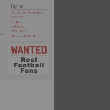
Pagine
Contact Us / Partecipate
Advertise
Partners
Link to us
RSS Feeds
DMCA - Copyright