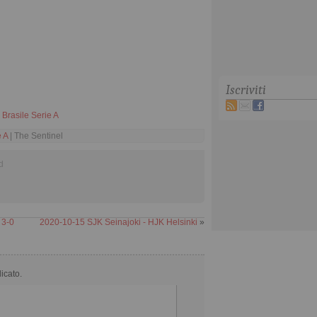
Iscriviti
i
Brasile Serie A
e A
| The Sentinel
d
 3-0
2020-10-15 SJK Seinajoki - HJK Helsinki
»
licato.