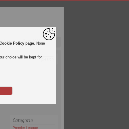
pa League
Qatar 2022
Cookie Policy page
. None
ur choice will be kept for
Categorie
Premier League