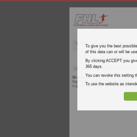
Champions League
Premier Lea
To give you the best possibl
of this data can or will be us
Atletico 
By clicking ACCEPT you give y
365
days.
14 Ottobre 2020
| Brasile Serie A | At
You can revoke this setting t
Brasile Serie A
video sintesi highlights
highlights di Atletico MG - Fluminense g
To use the website as inte
e gol di tutte le partite di
Brasile Serie