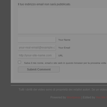
Il tuo indirizzo email non sarà pubblicato.
Your Name
Your Email
URL
Salva il mio nome, email e sito web in questo browser per la prossima vol
Tutti i diritti dei video sono di proprietà dei relativi autori. Se un v
Powered by
Wordpress
| Edited by
Yes We