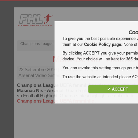
Coo
To give you the best possible experience 
Champions League
Premier League inglese
Liga spagnola
them at our
Cookie Policy page
. None of
By clicking ACCEPT you give your permissi
Masinac Nis - Arsenal
device. Your choice will be kept for
365
da
You can revoke this setting through your b
22 Settembre 2010
| Champions League UEFA femminile | 
Arsenal Video Sintesi
To use the website as intended please 
Champions League UEFA femminile
video sintesi highlight
✔ ACCEPT
Masinac Nis - Arsenal
. Guarda gli highlights di Masinac Nis
su Football Highlight. Guarda sintesi highlights e gol di tutte le
Champions League UEFA femminile
..