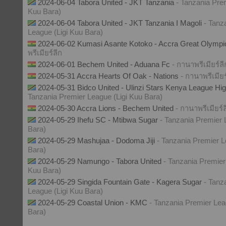
2024-06-04 Tabora United - JKT Tanzania
- Tanzania Pre
Kuu Bara)
2024-06-04 Tabora United - JKT Tanzania I Magoli
- Tanz
League (Ligi Kuu Bara)
2024-06-02 Kumasi Asante Kotoko - Accra Great Olymp
พรีเมียร์ลีก
2024-06-01 Bechem United - Aduana Fc
- กานาพรีเมียร์ลี
2024-05-31 Accra Hearts Of Oak - Nations
- กานาพรีเมียร
2024-05-31 Bidco United - Ulinzi Stars Kenya League Hig
Tanzania Premier League (Ligi Kuu Bara)
2024-05-30 Accra Lions - Bechem United
- กานาพรีเมียร์ล
2024-05-29 Ihefu SC - Mtibwa Sugar
- Tanzania Premier 
Bara)
2024-05-29 Mashujaa - Dodoma Jiji
- Tanzania Premier L
Bara)
2024-05-29 Namungo - Tabora United
- Tanzania Premier
Kuu Bara)
2024-05-29 Singida Fountain Gate - Kagera Sugar
- Tanz
League (Ligi Kuu Bara)
2024-05-29 Coastal Union - KMC
- Tanzania Premier Lea
Bara)