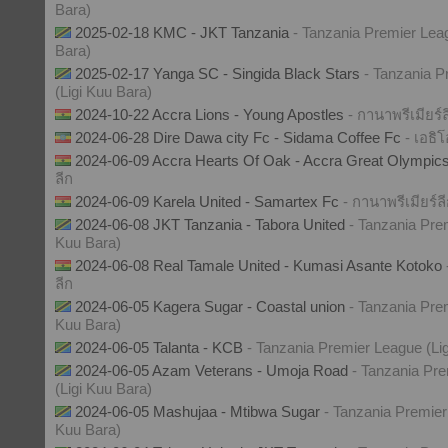
Bara)
2025-02-18 KMC - JKT Tanzania
- Tanzania Premier Lea
Bara)
2025-02-17 Yanga SC - Singida Black Stars
- Tanzania P
(Ligi Kuu Bara)
2024-10-22 Accra Lions - Young Apostles
- กานาพรีเมียร์ล
2024-06-28 Dire Dawa city Fc - Sidama Coffee Fc
- เอธิโ
2024-06-09 Accra Hearts Of Oak - Accra Great Olympic
ลีก
2024-06-09 Karela United - Samartex Fc
- กานาพรีเมียร์ล
2024-06-08 JKT Tanzania - Tabora United
- Tanzania Pre
Kuu Bara)
2024-06-08 Real Tamale United - Kumasi Asante Kotoko
ลีก
2024-06-05 Kagera Sugar - Coastal union
- Tanzania Pre
Kuu Bara)
2024-06-05 Talanta - KCB
- Tanzania Premier League (Li
2024-06-05 Azam Veterans - Umoja Road
- Tanzania Pr
(Ligi Kuu Bara)
2024-06-05 Mashujaa - Mtibwa Sugar
- Tanzania Premier
Kuu Bara)