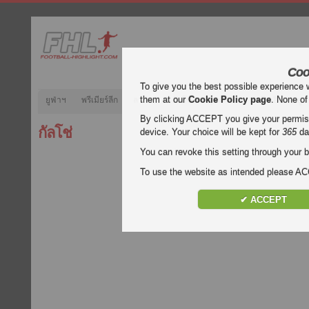
Coo
To give you the best possible experience 
them at our
Cookie Policy page
. None of
ยูฟ่าฯ
พรีเมียร์ลีก
ลาลีกา
กัลโช่
บุนเดสลีกา
ลีกเอิง
ยูฟ
By clicking ACCEPT you give your permissi
กัลโช่
device. Your choice will be kept for
365
da
You can revoke this setting through your b
To use the website as intended please 
✔ ACCEPT