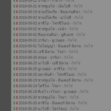
2018-09-22 ปาร์ม่า - กายารี่
- กัลโช่
2018-09-21 ซาสซูเอโล่ - เอ็มโปลี
- กัลโช่
2018-09-19 ซามป์โดเรีย - ฟิออเรนติน่า
- กัลโช่
2018-09-02 ซามป์โดเรีย - นาโปลี
- กัลโช่
2018-09-02 ลาซิโอ - โฟรซิโนเน่
- กัลโช่
2018-09-02 ซาสซูเอโล่ - เจนัว
- กัลโช่
2018-09-02 ฟิออเรนติน่า - อูดิเนเซ่
- กัลโช่
2018-09-01 ปาร์ม่า - ยูเวนตุส
- กัลโช่
2018-09-01 โบโลญญ่า - อินเตอร์ มิลาน
- กัลโช่
2018-08-31 เอซี มิลาน - โรม่า
- กัลโช่
2018-08-26 สปอล - ปาร์ม่า
- กัลโช่
2018-08-25 นาโปลี - เอซี มิลาน
- กัลโช่
2018-08-25 ยูเวนตุส - ลาซิโอ
- กัลโช่
2018-08-20 อตาลันต้า - โฟรซิโนเน่
- กัลโช่
2018-08-19 ซาสซูเอโล่ - อินเตอร์ มิลาน
- กัลโช่
2018-08-19 โตริโน่ - โรม่า
- กัลโช่
2018-08-18 คิเอโว เวโรน่า - ยูเวนตุส
- กัลโช่
2018-05-20 ซาสซูเอโล่ - โรม่า
- กัลโช่
2018-05-20 ลาซิโอ - อินเตอร์ มิลาน
- กัลโช่
2018-05-20 นาโปลี - โครโตเน่
- กัลโช่