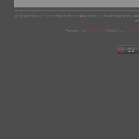
[EN] All video rights reserved to the original owners. We don't host any vid
as
Powered by
Wordpress
| Edited by
Yes We