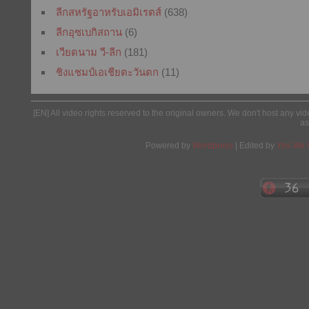
ลีกสหรัฐอาหรับเอมิเรตส์
(638)
ลีกอุซเบกิสถาน
(6)
เวียดนาม วี-ลีก
(181)
ชิงแชมป์เอเชียตะวันตก
(11)
[EN] All video rights reserved to the original owners. We don't host any vid
as
Powered by
Wordpress
| Edited by
Yes We