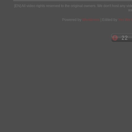
[EN] All video rights reserved to the original owners. We don't host any vid
as
Powered by
Wordpress
| Edited by
Yes We