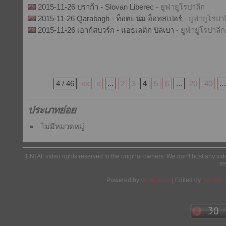
2015-11-26 บราก้า - Slovan Liberec
- ยูฟ่ายูโรปาลีก
2015-11-26 Qarabagh - ท็อตแน่ม ฮ็อทสเปอร์
- ยูฟ่ายูโรปา
2015-11-26 เอาก์สบวร์ก - แอธเลติก บิลเบา
- ยูฟ่ายูโรปาลีก
4 / 46
««
«
...
2
3
4
5
6
...
20
40
...
ประเภทย่อย
ไม่มีหมวดหมู่
[EN] All video rights reserved to the original owners. We don't host any vid
as
Powered by
Wordpress
| Edited by
Yes We