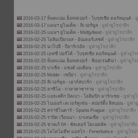
2016-03-17 ท็อตแน่ม ฮ็อทสเปอร์ - โบรุสเซีย ดอร์ทมุนด์
- 
2016-03-17 แมนฯ ยูไนเต็ด - ลิเวอร์พูล
- ยูฟ่ายูโรปาลีก
2016-02-25 แมนฯ ยูไนเต็ด - Midtjylland
- ยูฟ่ายูโรปาลีก
2016-02-25 โอลิมเปียกอส - อันเดอร์เลชท์
- ยูฟ่ายูโรปาลีก
2016-02-25 นาโปลี - บียาร์เรอัล
- ยูฟ่ายูโรปาลีก
2016-02-25 เอฟซี ปอร์โต้ - โบรุสเซีย ดอร์ทมุนด์
- ยูฟ่ายูโ
2016-02-25 ท็อตแน่ม ฮ็อทสเปอร์ - ฟิออเรนติน่า
- ยูฟ่ายูโร
2016-02-25 บาเซิ่ล - แซงต์ เอเตียน
- ยูฟ่ายูโรปาลีก
2016-02-25 Molde - เซบีย่า
- ยูฟ่ายูโรปาลีก
2016-02-25 ลิเวอร์พูล - เอาก์สบวร์ก
- ยูฟ่ายูโรปาลีก
2016-02-25 ลาซิโอ - กาลาตาซาราย
- ยูฟ่ายูโรปาลีก
2016-02-25 แอธเลติก บิลเบา - โอลิมปิก มาร์กเซย
- ยูฟ่ายู
2016-02-25 ไบเออร์ เลเวอร์คูเซ่น - สปอร์ติ้ง ลิสบอน
- ยูฟ่า
2016-02-25 คราซ์โนดาร์ - Sparta Prague
- ยูฟ่ายูโรปาลีก
2016-02-25 ราปิด เวียนนา - บาเลนเซีย
- ยูฟ่ายูโรปาลีก
2016-02-25 ชาลเก้ 04 - ชัคเตอร์ โดเนทส์ค
- ยูฟ่ายูโรปาลีก
2016-02-25 โลโคโมทีฟ มอสโก - Fenerbahce
- ยูฟ่ายูโรป