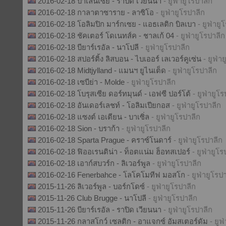
2016-02-18 บาเลนเซีย - ราปิด เวียนนา
- ยูฟ่ายูโรปาลีก
2016-02-18 กาลาตาซาราย - ลาซิโอ
- ยูฟ่ายูโรปาลีก
2016-02-18 โอลิมปิก มาร์กเซย - แอธเลติก บิลเบา
- ยูฟ่ายู
2016-02-18 ชัคเตอร์ โดเนทส์ค - ชาลเก้ 04
- ยูฟ่ายูโรปาลีก
2016-02-18 บียาร์เรอัล - นาโปลี
- ยูฟ่ายูโรปาลีก
2016-02-18 สปอร์ติ้ง ลิสบอน - ไบเออร์ เลเวอร์คูเซ่น
- ยูฟ่า
2016-02-18 Midtjylland - แมนฯ ยูไนเต็ด
- ยูฟ่ายูโรปาลีก
2016-02-18 เซบีย่า - Molde
- ยูฟ่ายูโรปาลีก
2016-02-18 โบรุสเซีย ดอร์ทมุนด์ - เอฟซี ปอร์โต้
- ยูฟ่ายูโ
2016-02-18 อันเดอร์เลชท์ - โอลิมเปียกอส
- ยูฟ่ายูโรปาลีก
2016-02-18 แซงต์ เอเตียน - บาเซิ่ล
- ยูฟ่ายูโรปาลีก
2016-02-18 Sion - บราก้า
- ยูฟ่ายูโรปาลีก
2016-02-18 Sparta Prague - คราซ์โนดาร์
- ยูฟ่ายูโรปาลีก
2016-02-18 ฟิออเรนติน่า - ท็อตแน่ม ฮ็อทสเปอร์
- ยูฟ่ายูโร
2016-02-18 เอาก์สบวร์ก - ลิเวอร์พูล
- ยูฟ่ายูโรปาลีก
2016-02-16 Fenerbahce - โลโคโมทีฟ มอสโก
- ยูฟ่ายูโรป
2015-11-26 ลิเวอร์พูล - บอร์กโดซ์
- ยูฟ่ายูโรปาลีก
2015-11-26 Club Brugge - นาโปลี
- ยูฟ่ายูโรปาลีก
2015-11-26 บียาร์เรอัล - ราปิด เวียนนา
- ยูฟ่ายูโรปาลีก
2015-11-26 กลาสโกว์ เซลติก - อาแจกซ์ อัมสเตอร์ดัม
- ยูฟ