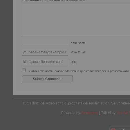
Your Name
Your Email
URL
Salva il mio nome, email e sito web in questo browser per la prossima vol
Tutti i diritti dei video sono di proprietà dei relativi autori. Se un v
Powered by
Wordpress
| Edited by
Yes We