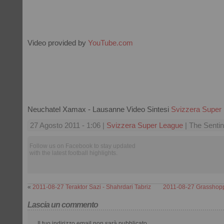
Video provided by
YouTube.com
Neuchatel Xamax - Lausanne Video Sintesi
Svizzera Super
27 Agosto 2011 - 1:06 |
Svizzera Super League
| The Sentin
Follow us on Facebook to stay updated
with the latest football highlights.
«
2011-08-27 Teraktor Sazi - Shahrdari Tabriz
2011-08-27 Grasshopp
Lascia un commento
Il tuo indirizzo email non sarà pubblicato.