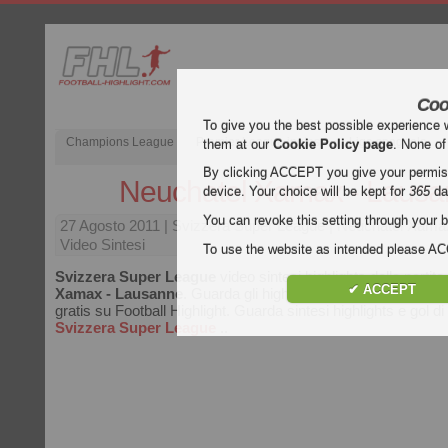
Coo
To give you the best possible experience 
Champions League
Premier League inglese
Liga spagnola
them at our
Cookie Policy page
. None of
By clicking ACCEPT you give your permissi
Neuchatel Xamax - Laus
device. Your choice will be kept for
365
da
You can revoke this setting through your b
27 Agosto 2011
| Svizzera Super League | Neuchatel Xam
Video Sintesi
To use the website as intended please 
Svizzera Super League
video sintesi highlights della partita
✔ ACCEPT
Xamax - Lausanne
. Guarda gli highlights di Neuchatel Xa
gratis su Football Highlight. Guarda sintesi highlights e gol di t
Svizzera Super League
..