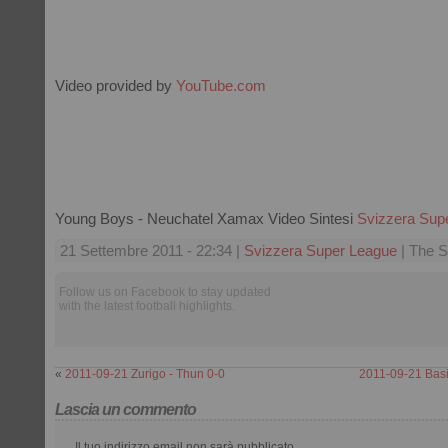
Video provided by
YouTube.com
Young Boys - Neuchatel Xamax Video Sintesi
Svizzera Sup
21 Settembre 2011 - 22:34 |
Svizzera Super League
| The S
Follow us on Facebook to stay updated
with the latest football highlights.
«
2011-09-21 Zurigo - Thun 0-0
2011-09-21 Basi
Lascia un commento
Il tuo indirizzo email non sarà pubblicato.