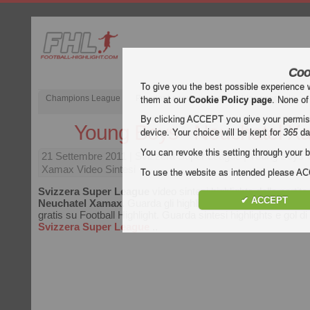
Coo
To give you the best possible experience 
Champions League
Premier League inglese
Liga spagnola
them at our
Cookie Policy page
. None of
By clicking ACCEPT you give your permissi
Young Boys - Neuchatel X
device. Your choice will be kept for
365
da
You can revoke this setting through your b
21 Settembre 2011
| Svizzera Super League | Young Boys 
Xamax Video Sintesi
To use the website as intended please 
Svizzera Super League
video sintesi highlights della partita
✔ ACCEPT
Neuchatel Xamax
. Guarda gli highlights di Young Boys - 
gratis su Football Highlight. Guarda sintesi highlights e gol di t
Svizzera Super League
..