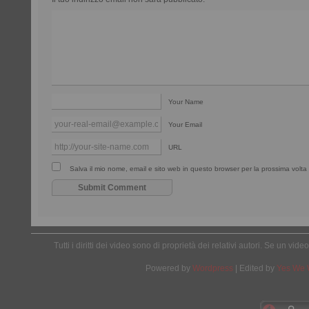
Your Name
Your Email
URL
Salva il mio nome, email e sito web in questo browser per la prossima vol
Tutti i diritti dei video sono di proprietà dei relativi autori. Se un v
Powered by
Wordpress
| Edited by
Yes We