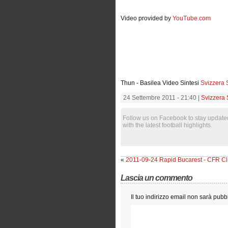
Video provided by
YouTube.com
Thun - Basilea Video Sintesi
Svizzera
24 Settembre 2011 - 21:40 |
Svizzera
Follow us on Facebook to stay update
with the latest football highlights.
«
2011-09-24 Rapid Bucarest - CFR Cl
Lascia un commento
Il tuo indirizzo email non sarà pubb