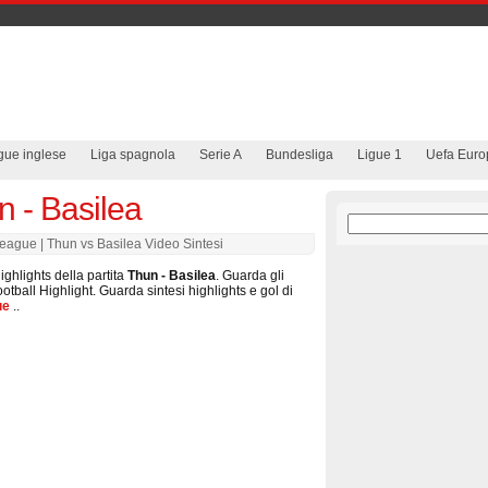
gue inglese
Liga spagnola
Serie A
Bundesliga
Ligue 1
Uefa Euro
n - Basilea
eague | Thun vs Basilea Video Sintesi
ighlights della partita
Thun - Basilea
. Guarda gli
ootball Highlight. Guarda sintesi highlights e gol di
ue
..