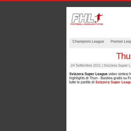
Champions League
Premier Lea
Thu
24 Settembre 2011
| Svizzera Super L
Svizzera Super League
video sintesi h
highlights di Thun - Basilea gratis su F
tutte le partite di
Svizzera Super Leag