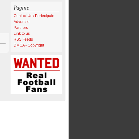
Pagine
Contact Us / Partecipate
Advertise
Partners
Link to us
RSS Feeds
DMCA - Copyright