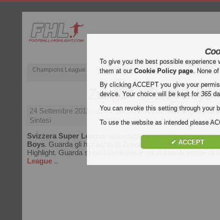
Coo
To give you the best possible experience 
Champions League
Premier League inglese
Liga spagnola
them at our
Cookie Policy page
. None of
By clicking ACCEPT you give your permissi
Zurigo - Young Boys
device. Your choice will be kept for
365
da
You can revoke this setting through your b
24 Settembre 2011
| Svizzera Super League | Zurigo vs Yo
Sintesi
To use the website as intended please 
Svizzera Super League
video sintesi highlights della partita
✔ ACCEPT
Boys
. Guarda gli highlights di Zurigo - Young Boys gratis su 
Highlight. Guarda sintesi highlights e gol di tutte le partite di
S
League
..