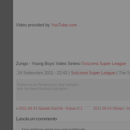
Video provided by
YouTube.com
Zurigo - Young Boys Video Sintesi
Svizzera Super League
24 Settembre 2011 - 22:42 |
Svizzera Super League
| The S
Follow us on Facebook to stay updated
with the latest football highlights.
«
2011-09-24 Spartak Nalchik - Kuban 0-1
2011-09-24 Olimpo - Ar
Lascia un commento
Il tuo indirizzo email non sarà pubblicato.