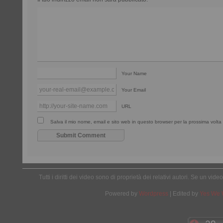
Your Name
Your Email
URL
Salva il mio nome, email e sito web in questo browser per la prossima vol
Tutti i diritti dei video sono di proprietà dei relativi autori. Se un v
Powered by
Wordpress
| Edited by
Yes We