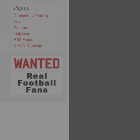
Pagine
Contact Us / Partecipate
Advertise
Partners
Link to us
RSS Feeds
DMCA - Copyright