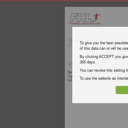
Champions League
Premier Lea
To give you the best possibl
of this data can or will be us
Sion
By clicking ACCEPT you give y
365
days.
2 Ottobre 2011
| Svizzera Super Leagu
You can revoke this setting t
Svizzera Super League
video sintesi h
highlights di Sion - Lausanne gratis su 
To use the website as inte
tutte le partite di
Svizzera Super Leag