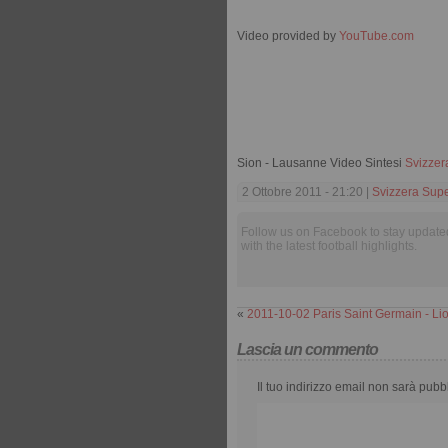
Video provided by
YouTube.com
Sion - Lausanne Video Sintesi
Svizzer
2 Ottobre 2011 - 21:20 |
Svizzera Sup
Follow us on Facebook to stay update
with the latest football highlights.
«
2011-10-02 Paris Saint Germain - Li
Lascia un commento
Il tuo indirizzo email non sarà pubb