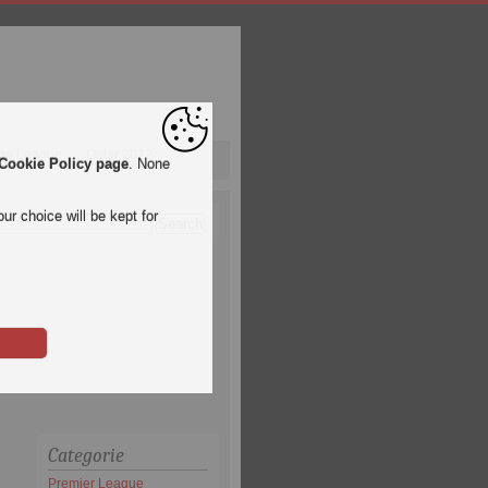
pa League
Qatar 2022
Cookie Policy page
. None
ur choice will be kept for
Categorie
Premier League