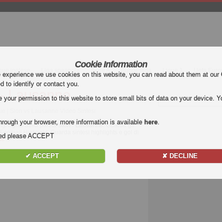
Cookie Information
gue inglese
Liga spagnola
Serie A
Bundesliga
Ligue 1
Uefa Euro
e experience we use cookies on this website, you can read about them at our
ed to identify or contact you.
 - Lausanne
our permission to this website to store small bits of data on your device. Yo
e | Sion vs Lausanne Video Sintesi
hrough your browser, more information is available
here
.
ighlights della partita
Sion - Lausanne
. Guarda gli
Football Highlight. Guarda sintesi highlights e gol di
nded please ACCEPT
ue
..
✔ ACCEPT
✘ DECLINE