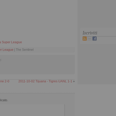
Iscriviti
a Super League
er League
| The Sentinel
d
one 2-0
2011-10-02 Tijuana - Tigres UANL 1-1
»
licato.