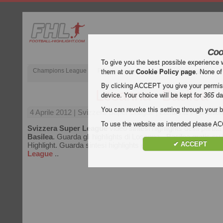
Coo
To give you the best possible experience 
Champions League
Premier League inglese
Liga spagnola
them at our
Cookie Policy page
. None of
By clicking ACCEPT you give your permissi
Losanna - Basilea
device. Your choice will be kept for
365
da
You can revoke this setting through your b
4 Aprile 2012
| Svizzera Super League | Losanna vs Basilea
To use the website as intended please 
Svizzera Super League
video sintesi highlights della partita
Basilea
. Guarda gli highlights di Losanna - Basilea gratis su 
✔ ACCEPT
Highlight. Guarda sintesi highlights e gol di tutte le partite di
S
League
..