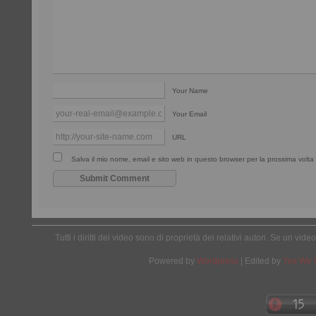
Your Name
Your Email
URL
Salva il mio nome, email e sito web in questo browser per la prossima vol
Tutti i diritti dei video sono di proprietà dei relativi autori. Se un v
Powered by
Wordpress
| Edited by
Yes We