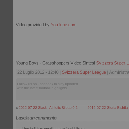
Video provided by
YouTube.com
Young Boys - Grasshoppers Video Sintesi
Svizzera Super 
22 Luglio 2012 - 12:40 |
Svizzera Super League
| Administra
Follow us on Facebook to stay updated
with the latest football highlights.
«
2012-07-22 Slask - Athletic Bilbao 0-1
2012-07-22 Gloria Bistrita -
Lascia un commento
Il tuo indirizzo email non sarà pubblicato.