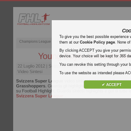
Coo
To give you the best possible experience 
Champions League
Premier League inglese
Liga spagnola
them at our
Cookie Policy page
. None of
By clicking ACCEPT you give your permissi
Young Boys - Grasshopp
device. Your choice will be kept for
365
da
You can revoke this setting through your b
22 Luglio 2012
| Svizzera Super League | Young Boys vs 
Video Sintesi
To use the website as intended please 
Svizzera Super League
video sintesi highlights della partita
✔ ACCEPT
Grasshoppers
. Guarda gli highlights di Young Boys - Gras
su Football Highlight. Guarda sintesi highlights e gol di tutte le
Svizzera Super League
..