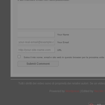
Your Name
Your Email
URL
Salva il mio nome, email e sito web in questo browser per la prossima vol
Tutti i diritti dei video sono di proprietà dei relativi autori. Se un v
Powered by
Wordpress
| Edited by
Yes We