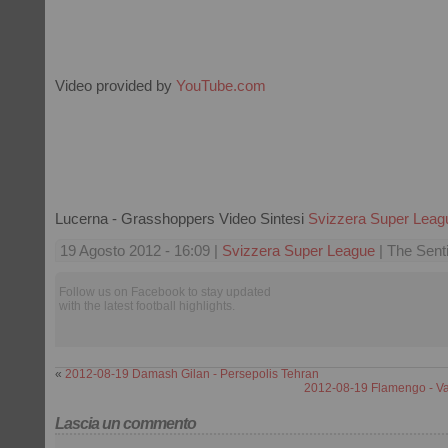
Video provided by
YouTube.com
Lucerna - Grasshoppers Video Sintesi
Svizzera Super Leag
19 Agosto 2012 - 16:09 |
Svizzera Super League
| The Sent
Follow us on Facebook to stay updated
with the latest football highlights.
«
2012-08-19 Damash Gilan - Persepolis Tehran
2012-08-19 Flamengo - V
Lascia un commento