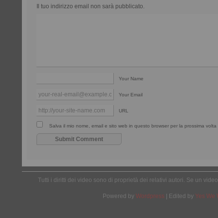
Il tuo indirizzo email non sarà pubblicato.
Your Name
Your Email
URL
Salva il mio nome, email e sito web in questo browser per la prossima vol
Tutti i diritti dei video sono di proprietà dei relativi autori. Se un v
Powered by
Wordpress
| Edited by
Yes We