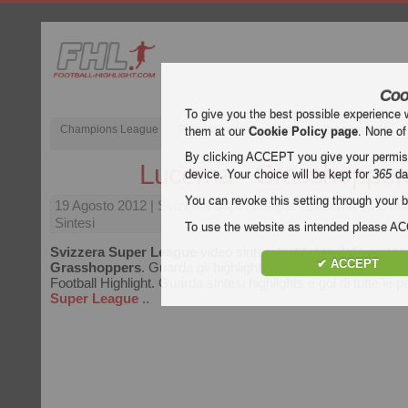
Coo
To give you the best possible experience 
Champions League
Premier League inglese
Liga spagnola
them at our
Cookie Policy page
. None of
By clicking ACCEPT you give your permissi
Lucerna - Grasshopper
device. Your choice will be kept for
365
da
You can revoke this setting through your b
19 Agosto 2012
| Svizzera Super League | Lucerna vs Gra
Sintesi
To use the website as intended please 
Svizzera Super League
video sintesi highlights della partita
✔ ACCEPT
Grasshoppers
. Guarda gli highlights di Lucerna - Grasshop
Football Highlight. Guarda sintesi highlights e gol di tutte le pa
Super League
..