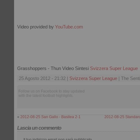
Video provided by
YouTube.com
Grasshoppers - Thun Video Sintesi
Svizzera Super League
25 Agosto 2012 - 21:32 |
Svizzera Super League
| The Sent
Follow us on Facebook to stay updated
with the latest football highlights.
«
2012-08-25 San Gallo - Basilea 2-1
2012-08-25 Standard
Lascia un commento
Il tuo indirizzo email non sarà pubblicato.