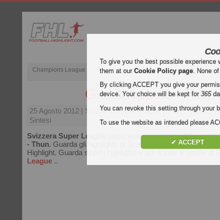
Coo
To give you the best possible experience 
Champions League
Premier League inglese
Liga spagnola
them at our
Cookie Policy page
. None of
By clicking ACCEPT you give your permissi
Grasshoppers - Thun
device. Your choice will be kept for
365
da
You can revoke this setting through your b
25 Agosto 2012
| Svizzera Super League | Grasshoppers v
Sintesi
To use the website as intended please 
Svizzera Super League
video sintesi highlights della partita
✔ ACCEPT
- Thun
. Guarda gli highlights di Grasshoppers - Thun gratis 
Highlight. Guarda sintesi highlights e gol di tutte le partite di
S
League
..