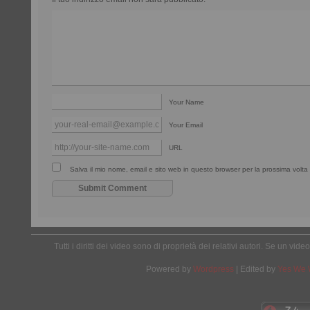
Your Name
Your Email
URL
Salva il mio nome, email e sito web in questo browser per la prossima vol
Tutti i diritti dei video sono di proprietà dei relativi autori. Se un v
Powered by
Wordpress
| Edited by
Yes We