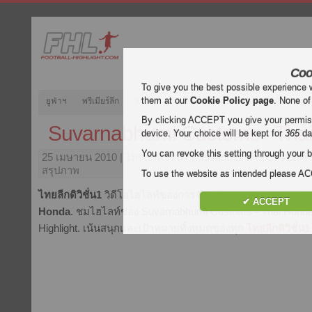
Coo
To give you the best possible experience 
them at our
Cookie Policy page
. None of
ยูฟ่าฯ
พรีเมียร์ลีก
ลาลีกา
กัลโช่
บุนเดสลีกา
ลีกเอิง
ยูฟ
By clicking ACCEPT you give your permissi
Suvarnabhumi Customs - Tha
device. Your choice will be kept for
365
da
You can revoke this setting through your b
25 เมษายน 2010
| ไทยลีกดิวิชั่น1 | Suvarnabhumi Customs
สรุปภาพ
To use the website as intended please 
ไทยลีกดิวิชั่น1
วิดีโอไฮไลท์ของการจับคู่
Suvarnabhumi Cust
✔ ACCEPT
Honda
. ชมไฮไลท์ของ Suvarnabhumi Customs - Thai Honda ฟร
Highlight. เน้นสนุกและเป้าหมายทั้งหมดของทุก
ไทยลีกดิวิชั่น1