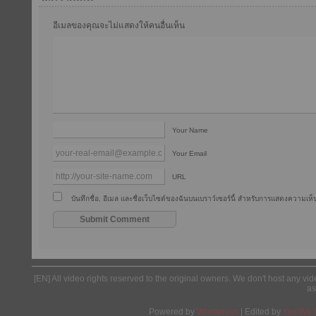
อีเมลของคุณจะไม่แสดงให้คนอื่นเห็น
Your Name
Your Email
URL
บันทึกชื่อ, อีเมล และชื่อเว็บไซต์ของฉันบนเบราว์เซอร์นี้ สำหรับการแสดงความเห็น
[EN] All video rights reserved to the original owners. We don't host any vid
as
Powered by
Wordpress
| Edited by
Yes We