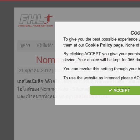
Coo
To give you the best possible experience 
them at our
Cookie Policy page
. None of
ยูฟ่าฯ
พรีเมียร์ลีก
ลาลีกา
กัลโช่
บุนเดสลีกา
ลีกเอิง
ยูฟ
By clicking ACCEPT you give your permissi
Nomme Kalju - Sillamae K
device. Your choice will be kept for
365
da
You can revoke this setting through your b
21 ตุลาคม 2012
| เอสโตเนียลีก | Nomme Kalju vs Sillamae 
To use the website as intended please 
เอสโตเนียลีก
วิดีโอไฮไลท์ของการจับคู่
Nomme Kalju - Silla
ไฮไลท์ของ Nomme Kalju - Sillamae Kalev ฟรีที่ Football Highl
✔ ACCEPT
และเป้าหมายทั้งหมดของทุก
เอสโตเนียลีก
เกม.