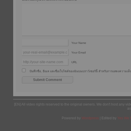
Your Name
Your Email
URL
บันทึกชื่อ, อีเมล และชื่อเว็บไซต์ของฉันบนเบราว์เซอร์นี้ สำหรับการแสดงความเห็น
[EN] All video rights reserved to the original owners. We don't host any vid
as
Powered by
Wordpress
| Edited by
Yes We