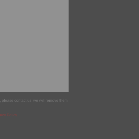
ht, please contact us, we will remove them
acy Policy