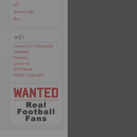
ยูโร
ฟุตบอล หญิง
อื่นๆ
หน้า
Contact Us / Partecipate
Advertise
Partners
Link to us
RSS Feeds
DMCA - Copyright