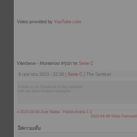
Video provided by
YouTube.com
Viterbese - Monterosi สรุปภาพ
Serie C
8 เมษายน 2023 - 22:30 |
Serie C
| The Sentinel
Follow us on Facebook to stay updated
with the latest football highlights.
«
2023-04-08 Juve Stabia - Fidelis Andria 1-1
2023-04-08 Virtus Francavil
ใส่ความเห็น