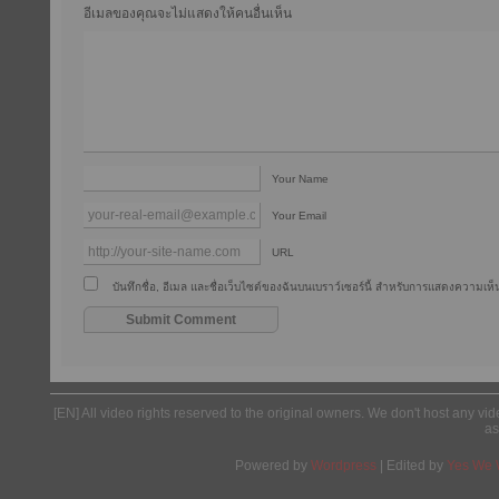
อีเมลของคุณจะไม่แสดงให้คนอื่นเห็น
Your Name
Your Email
URL
บันทึกชื่อ, อีเมล และชื่อเว็บไซต์ของฉันบนเบราว์เซอร์นี้ สำหรับการแสดงความเห็น
[EN] All video rights reserved to the original owners. We don't host any vid
as
Powered by
Wordpress
| Edited by
Yes We