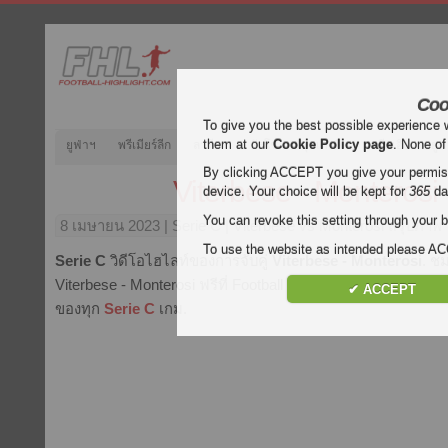
Coo
To give you the best possible experience 
them at our
Cookie Policy page
. None of
ยูฟ่าฯ
พรีเมียร์ลีก
ลาลีกา
กัลโช่
บุนเดสลีกา
ลีกเอิง
ยูฟ
By clicking ACCEPT you give your permissi
Viterbese - Monterosi
device. Your choice will be kept for
365
da
You can revoke this setting through your b
8 เมษายน 2023
| Serie C | Viterbese vs Monterosi สรุปภาพ
To use the website as intended please 
Serie C
วิดีโอไฮไลท์ของการจับคู่
Viterbese - Monterosi
. ช
Viterbese - Monterosi ฟรีที่ Football Highlight. เน้นสนุกและเ
✔ ACCEPT
ของทุก
Serie C
เกม.